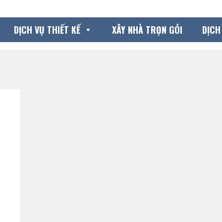
DỊCH VỤ THIẾT KẾ
XÂY NHÀ TRỌN GÓI
DỊCH