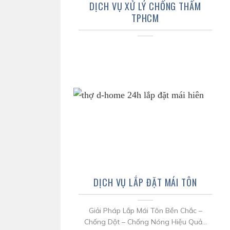
DỊCH VỤ XỬ LÝ CHỐNG THẤM
TPHCM
DỊCH VỤ LẮP ĐẶT MÁI TÔN
Giải Pháp Lắp Mái Tôn Bền Chắc –
Chống Dột – Chống Nóng Hiệu Quả...