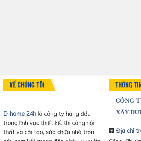
VỀ CHÚNG TÔI
THÔNG TI
CÔNG T
XÂY DỰ
D-home 24h
là công ty hàng đầu
trong lĩnh vực thiết kế, thi công nội
🏢
Địa chỉ tr
thất và cải tạo, sửa chữa nhà trọn