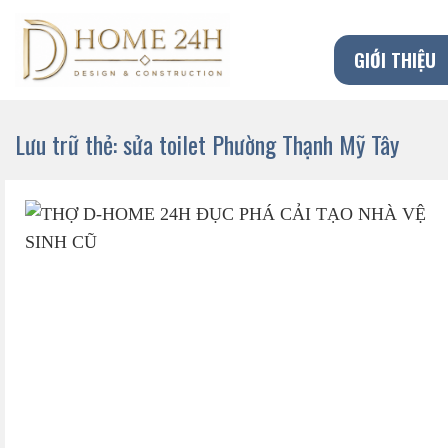
Chuyển
đến
GIỚI THIỆU
nội
dung
Lưu trữ thẻ:
sửa toilet Phường Thạnh Mỹ Tây