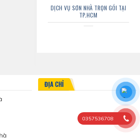
DỊCH VỤ SƠN NHÀ TRỌN GÓI TẠI
TP.HCM
ĐỊA CHỈ
à
0357536708
hà