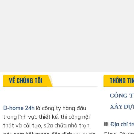
VỀ CHÚNG TÔI
THÔNG TI
CÔNG T
XÂY DỰ
D-home 24h
là công ty hàng đầu
trong lĩnh vực thiết kế, thi công nội
🏢
Địa chỉ tr
thất và cải tạo, sửa chữa nhà trọn