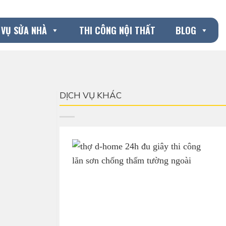
 VỤ SỬA NHÀ
THI CÔNG NỘI THẤT
BLOG
DỊCH VỤ KHÁC