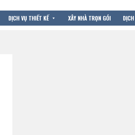
DỊCH VỤ THIẾT KẾ
XÂY NHÀ TRỌN GÓI
DỊCH