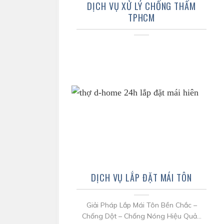
DỊCH VỤ XỬ LÝ CHỐNG THẤM
TPHCM
DỊCH VỤ LẮP ĐẶT MÁI TÔN
Giải Pháp Lắp Mái Tôn Bền Chắc –
Chống Dột – Chống Nóng Hiệu Quả...