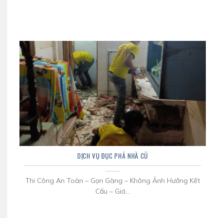
DỊCH VỤ ĐỤC PHÁ NHÀ CŨ
Thi Công An Toàn – Gọn Gàng – Không Ảnh Hưởng Kết
Cấu – Giá...