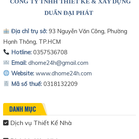
CÔNG TY TNHH THIẾT KẾ & XÂY DỰNG
DUẨN ĐẠI PHÁT
Địa chỉ trụ sở:
93 Nguyễn Văn Công, Phường
Hạnh Thông, TP.HCM
Hotline:
0357536708
Email:
dhome24h@gmail.com
Website:
www.dhome24h.com
Mã số thuế:
0318132209
DANH MỤC
Dịch vụ Thiết Kế Nhà