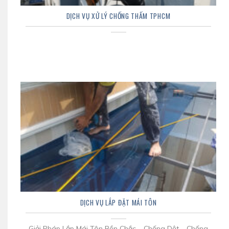
DỊCH VỤ XỬ LÝ CHỐNG THẤM TPHCM
DỊCH VỤ LẮP ĐẶT MÁI TÔN
Giải Pháp Lắp Mái Tôn Bền Chắc – Chống Dột – Chống