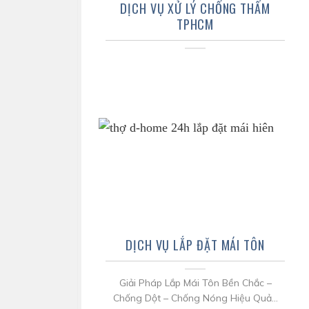
DỊCH VỤ XỬ LÝ CHỐNG THẤM
TPHCM
DỊCH VỤ LẮP ĐẶT MÁI TÔN
Giải Pháp Lắp Mái Tôn Bền Chắc –
Chống Dột – Chống Nóng Hiệu Quả...