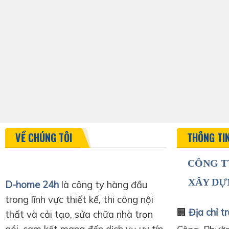
VỀ CHÚNG TÔI
THÔNG TI
CÔNG T
XÂY DỰ
D-home 24h
là công ty hàng đầu
trong lĩnh vực thiết kế, thi công nội
🏢
Địa chỉ tr
thất và cải tạo, sửa chữa nhà trọn