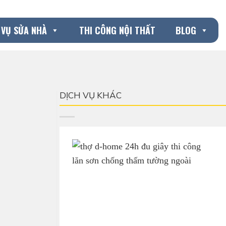
 VỤ SỬA NHÀ
THI CÔNG NỘI THẤT
BLOG
DỊCH VỤ KHÁC