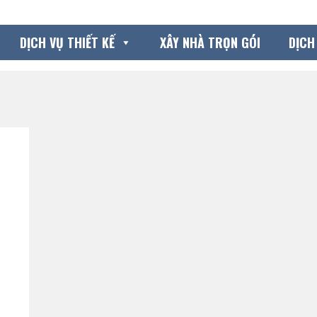
DỊCH VỤ THIẾT KẾ
XÂY NHÀ TRỌN GÓI
DỊCH