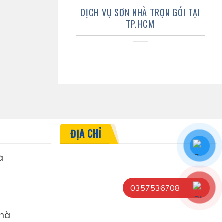
DỊCH VỤ SƠN NHÀ TRỌN GÓI TẠI
TP.HCM
ĐỊA CHỈ
à
0357536708
hà