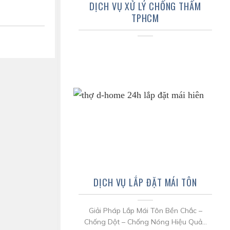
DỊCH VỤ XỬ LÝ CHỐNG THẤM
TPHCM
DỊCH VỤ LẮP ĐẶT MÁI TÔN
Giải Pháp Lắp Mái Tôn Bền Chắc –
Chống Dột – Chống Nóng Hiệu Quả...