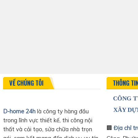
VỀ CHÚNG TÔI
THÔNG TI
CÔNG T
XÂY DỰ
D-home 24h
là công ty hàng đầu
trong lĩnh vực thiết kế, thi công nội
🏢
Địa chỉ tr
thất và cải tạo, sửa chữa nhà trọn