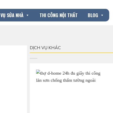
 VỤ SỬA NHÀ
THI CÔNG NỘI THẤT
BLOG
DỊCH VỤ KHÁC