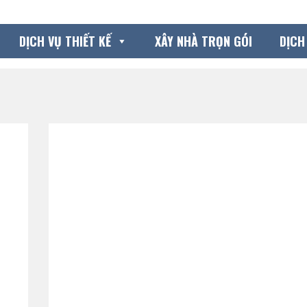
DỊCH VỤ THIẾT KẾ
XÂY NHÀ TRỌN GÓI
DỊCH