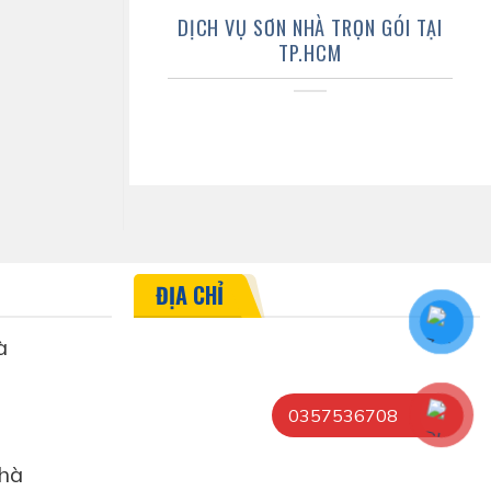
DỊCH VỤ SƠN NHÀ TRỌN GÓI TẠI
TP.HCM
ĐỊA CHỈ
à
0357536708
hà