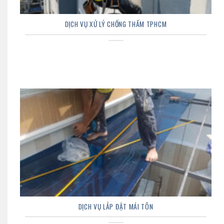
DỊCH VỤ XỬ LÝ CHỐNG THẤM TPHCM
DỊCH VỤ LẮP ĐẶT MÁI TÔN