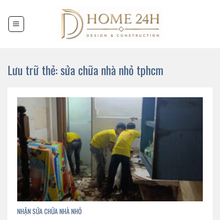
Chuyển
đến
nội
dung
Lưu trữ thẻ:
sửa chữa nhà nhỏ tphcm
NHẬN SỬA CHỮA NHÀ NHỎ