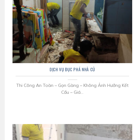
DỊCH VỤ ĐỤC PHÁ NHÀ CŨ
Thi Công An Toàn – Gọn Gàng – Không Ảnh Hưởng Kết
Cấu – Giá...