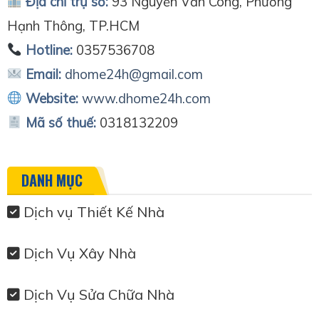
Địa chỉ trụ sở:
93 Nguyễn Văn Công, Phường
Hạnh Thông, TP.HCM
Hotline:
0357536708
Email:
dhome24h@gmail.com
Website:
www.dhome24h.com
Mã số thuế:
0318132209
DANH MỤC
Dịch vụ Thiết Kế Nhà
Dịch Vụ Xây Nhà
Dịch Vụ Sửa Chữa Nhà