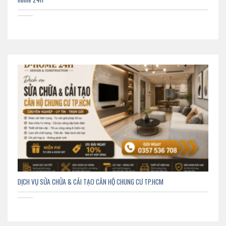
DỊCH VỤ SỬA CHỮA & CẢI TẠO CĂN HỘ CHUNG CƯ TP.HCM