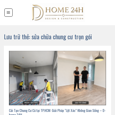
Chuyển
đến
nội
dung
Lưu trữ thẻ:
sửa chữa chung cư trọn gói
Cải Tạo Chung Cư Cũ tại TP.HCM: Giải Pháp “Lột Xác” Không Gian Sống – D-
home 24H