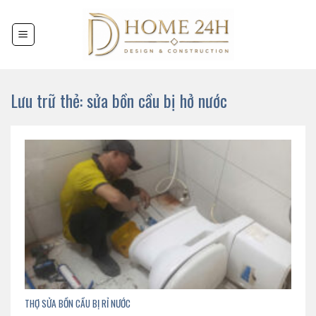
Chuyển
đến
nội
dung
Lưu trữ thẻ:
sửa bồn cầu bị hở nước
THỢ SỬA BỒN CẦU BỊ RỈ NƯỚC