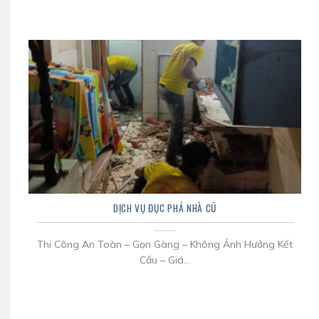
DỊCH VỤ ĐỤC PHÁ NHÀ CŨ
Thi Công An Toàn – Gọn Gàng – Không Ảnh Hưởng Kết
Cấu – Giá...