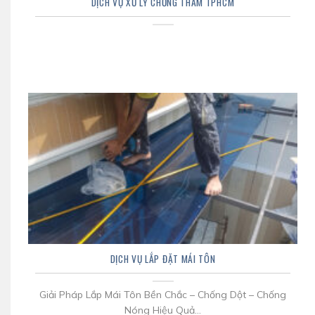
DỊCH VỤ XỬ LÝ CHỐNG THẤM TPHCM
DỊCH VỤ LẮP ĐẶT MÁI TÔN
Giải Pháp Lắp Mái Tôn Bền Chắc – Chống Dột – Chống
Nóng Hiệu Quả...