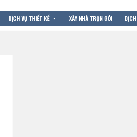
DỊCH VỤ THIẾT KẾ
XÂY NHÀ TRỌN GÓI
DỊCH