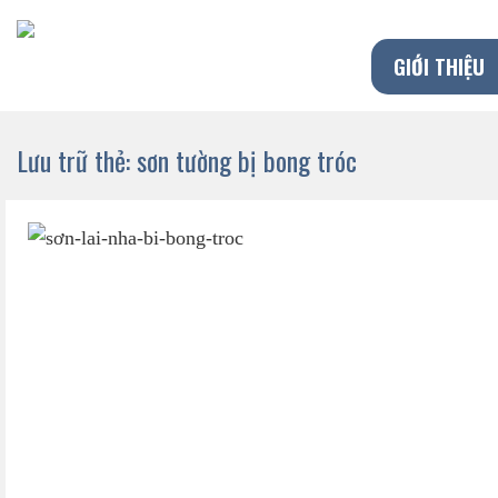
Chuyển
đến
GIỚI THIỆU
nội
dung
Lưu trữ thẻ:
sơn tường bị bong tróc