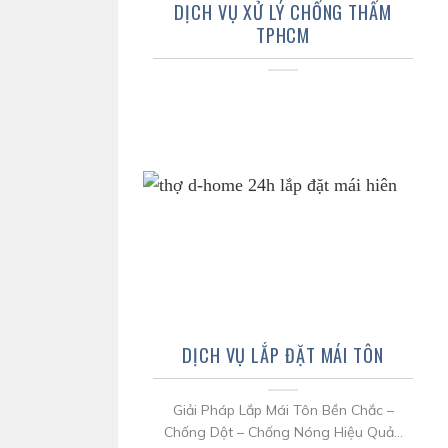
DỊCH VỤ XỬ LÝ CHỐNG THẤM
TPHCM
DỊCH VỤ LẮP ĐẶT MÁI TÔN
Giải Pháp Lắp Mái Tôn Bền Chắc –
Chống Dột – Chống Nóng Hiệu Quả...