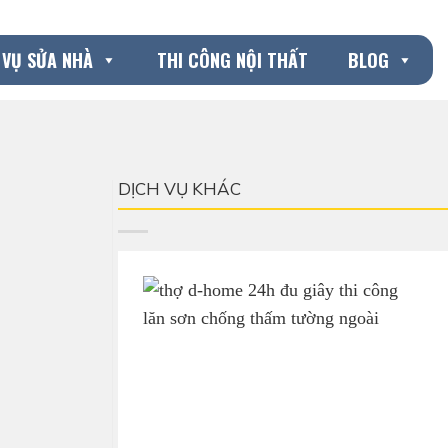
 VỤ SỬA NHÀ
THI CÔNG NỘI THẤT
BLOG
DỊCH VỤ KHÁC