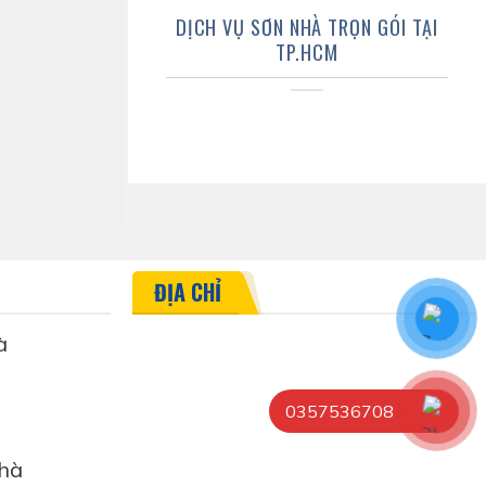
DỊCH VỤ SƠN NHÀ TRỌN GÓI TẠI
TP.HCM
ĐỊA CHỈ
à
0357536708
hà