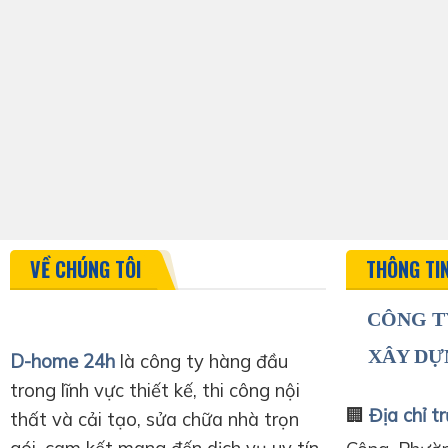
VỀ CHÚNG TÔI
THÔNG TI
CÔNG T
XÂY DỰ
D-home 24h
là công ty hàng đầu
trong lĩnh vực thiết kế, thi công nội
🏢
Địa chỉ tr
thất và cải tạo, sửa chữa nhà trọn