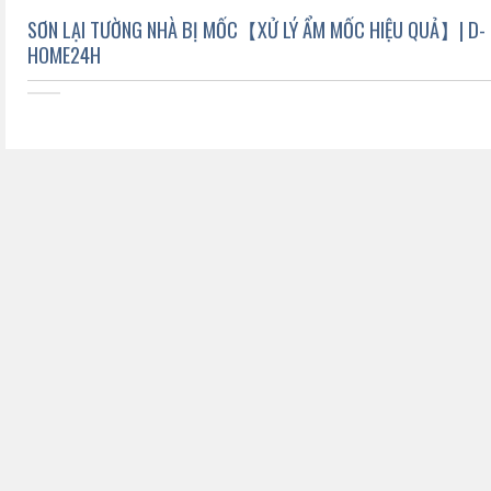
SƠN LẠI TƯỜNG NHÀ BỊ MỐC【XỬ LÝ ẨM MỐC HIỆU QUẢ】| D-
HOME24H