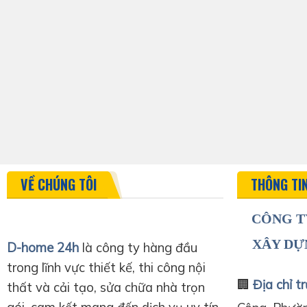
VỀ CHÚNG TÔI
THÔNG TI
CÔNG T
XÂY DỰ
D-home 24h
là công ty hàng đầu
trong lĩnh vực thiết kế, thi công nội
🏢
Địa chỉ tr
thất và cải tạo, sửa chữa nhà trọn