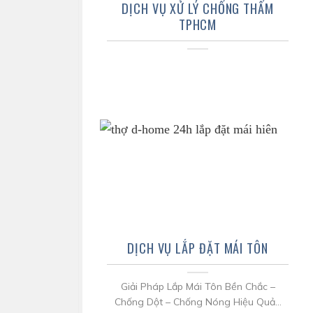
DỊCH VỤ XỬ LÝ CHỐNG THẤM
TPHCM
DỊCH VỤ LẮP ĐẶT MÁI TÔN
Giải Pháp Lắp Mái Tôn Bền Chắc –
Chống Dột – Chống Nóng Hiệu Quả...