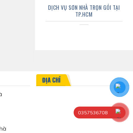
DỊCH VỤ SƠN NHÀ TRỌN GÓI TẠI
TP.HCM
ĐỊA CHỈ
à
0357536708
hà