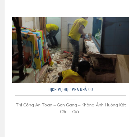
DỊCH VỤ ĐỤC PHÁ NHÀ CŨ
Thi Công An Toàn – Gọn Gàng – Không Ảnh Hưởng Kết
Cấu – Giá...