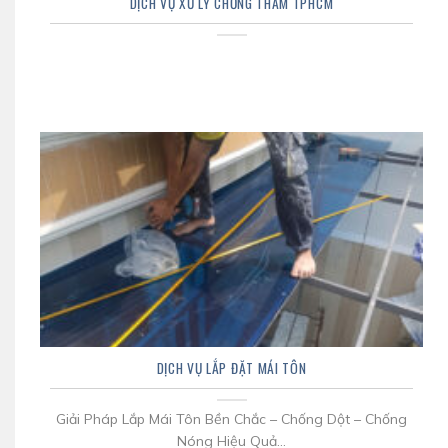
DỊCH VỤ XỬ LÝ CHỐNG THẤM TPHCM
DỊCH VỤ LẮP ĐẶT MÁI TÔN
Giải Pháp Lắp Mái Tôn Bền Chắc – Chống Dột – Chống
Nóng Hiệu Quả...