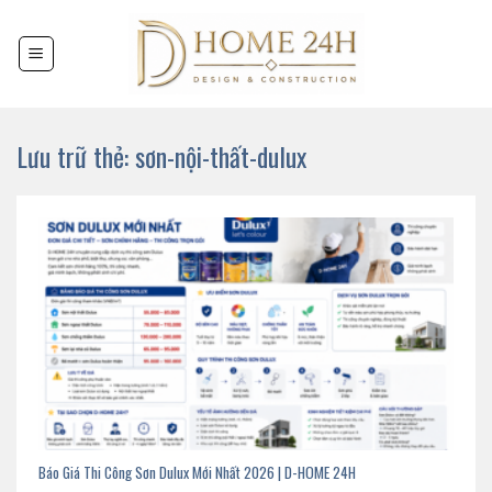
Chuyển
đến
nội
dung
Lưu trữ thẻ:
sơn-nội-thất-dulux
Báo Giá Thi Công Sơn Dulux Mới Nhất 2026 | D-HOME 24H