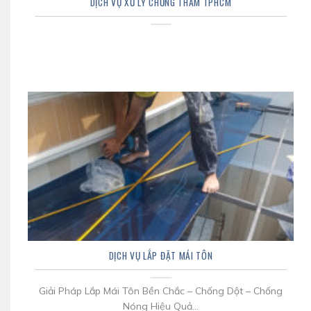
DỊCH VỤ XỬ LÝ CHỐNG THẤM TPHCM
DỊCH VỤ LẮP ĐẶT MÁI TÔN
Giải Pháp Lắp Mái Tôn Bền Chắc – Chống Dột – Chống
Nóng Hiệu Quả...