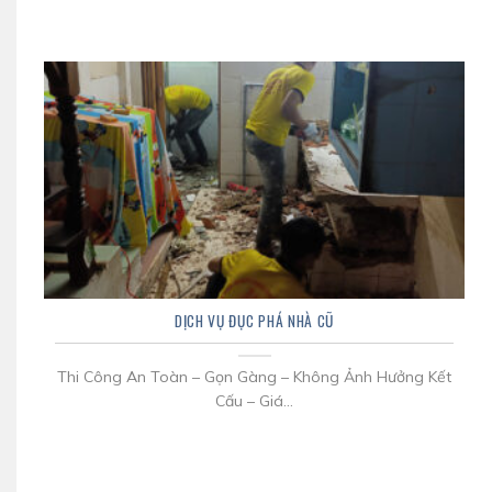
DỊCH VỤ ĐỤC PHÁ NHÀ CŨ
Thi Công An Toàn – Gọn Gàng – Không Ảnh Hưởng Kết
Cấu – Giá...