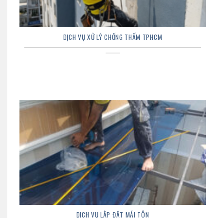
DỊCH VỤ XỬ LÝ CHỐNG THẤM TPHCM
DỊCH VỤ LẮP ĐẶT MÁI TÔN