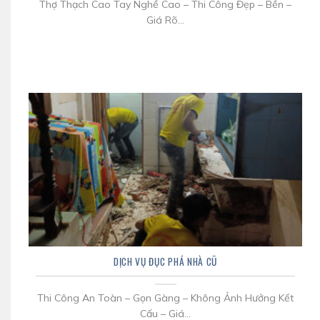
Thợ Thạch Cao Tay Nghề Cao – Thi Công Đẹp – Bền –
Giá Rõ...
DỊCH VỤ ĐỤC PHÁ NHÀ CŨ
Thi Công An Toàn – Gọn Gàng – Không Ảnh Hưởng Kết
Cấu – Giá...