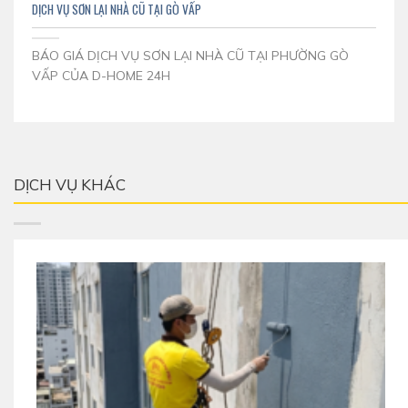
DỊCH VỤ SƠN LẠI NHÀ CŨ TẠI GÒ VẤP
BÁO GIÁ DỊCH VỤ SƠN LẠI NHÀ CŨ TẠI PHƯỜNG GÒ
VẤP CỦA D-HOME 24H
DỊCH VỤ KHÁC