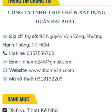
THÔNG TIN CHÚNG TÔI
CÔNG TY TNHH THIẾT KẾ & XÂY DỰNG
DUẨN ĐẠI PHÁT
Địa chỉ trụ sở:
93 Nguyễn Văn Công, Phường
Hạnh Thông, TP.HCM
Hotline:
0357536708
Email:
dhome24h@gmail.com
Website:
www.dhome24h.com
Mã số thuế:
0318132209
DANH MỤC
Dịch vụ Thiết Kế Nhà