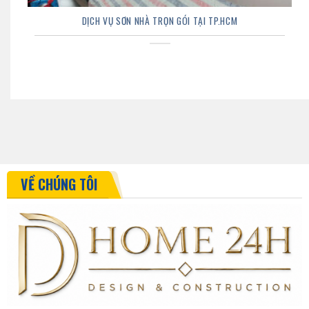
DỊCH VỤ SƠN NHÀ TRỌN GÓI TẠI TP.HCM
VỀ CHÚNG TÔI