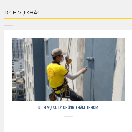
DỊCH VỤ KHÁC
DỊCH VỤ XỬ LÝ CHỐNG THẤM TPHCM