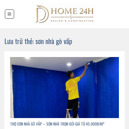
Chuyển
đến
nội
dung
Lưu trữ thẻ:
sơn nhà gò vấp
THỢ SƠN NHÀ GÒ VẤP – SƠN NHÀ TRỌN GÓI GIÁ TỪ 45.000Đ/M²