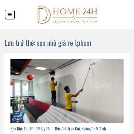
Chuyển
đến
nội
dung
Lưu trữ thẻ:
sơn nhà giá rẻ tphcm
Sơn Nhà Tại TPHCM Uy Tín – Báo Giá Trọn Gói, Không Phát Sinh