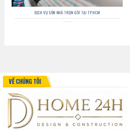
DỊCH VỤ SƠN NHÀ TRỌN GÓI TẠI TP.HCM
VỀ CHÚNG TÔI