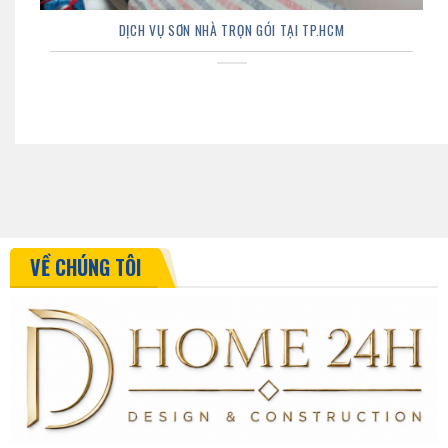
DỊCH VỤ SƠN NHÀ TRỌN GÓI TẠI TP.HCM
VỀ CHÚNG TÔI