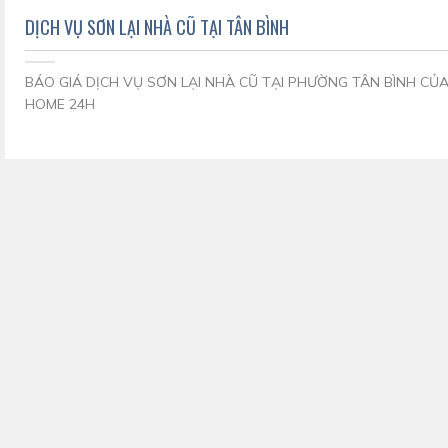
DỊCH VỤ SƠN LẠI NHÀ CŨ TẠI TÂN BÌNH
BÁO GIÁ DỊCH VỤ SƠN LẠI NHÀ CŨ TẠI PHƯỜNG TÂN BÌNH CỦA
HOME 24H