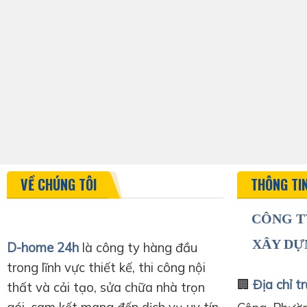
VỀ CHÚNG TÔI
THÔNG TI
CÔNG T
XÂY DỰ
D-home 24h
là công ty hàng đầu
trong lĩnh vực thiết kế, thi công nội
🏢
Địa chỉ tr
thất và cải tạo, sửa chữa nhà trọn