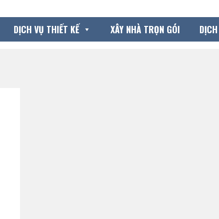
DỊCH VỤ THIẾT KẾ
XÂY NHÀ TRỌN GÓI
DỊCH