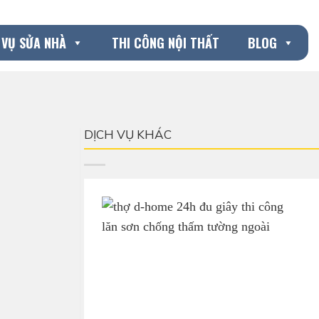
 VỤ SỬA NHÀ
THI CÔNG NỘI THẤT
BLOG
DỊCH VỤ KHÁC