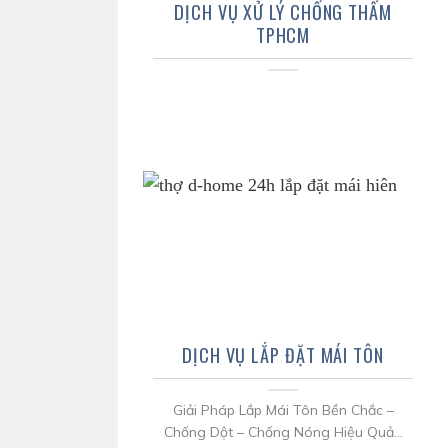
DỊCH VỤ XỬ LÝ CHỐNG THẤM
TPHCM
DỊCH VỤ LẮP ĐẶT MÁI TÔN
Giải Pháp Lắp Mái Tôn Bền Chắc –
Chống Dột – Chống Nóng Hiệu Quả...