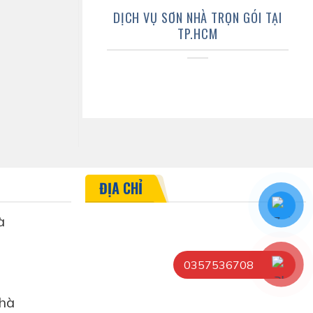
DỊCH VỤ SƠN NHÀ TRỌN GÓI TẠI
TP.HCM
ĐỊA CHỈ
à
0357536708
hà