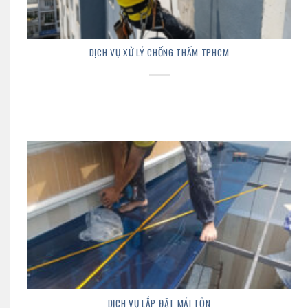
DỊCH VỤ XỬ LÝ CHỐNG THẤM TPHCM
DỊCH VỤ LẮP ĐẶT MÁI TÔN