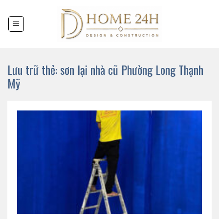
Chuyển
đến
nội
dung
Lưu trữ thẻ:
sơn lại nhà cũ Phường Long Thạnh
Mỹ