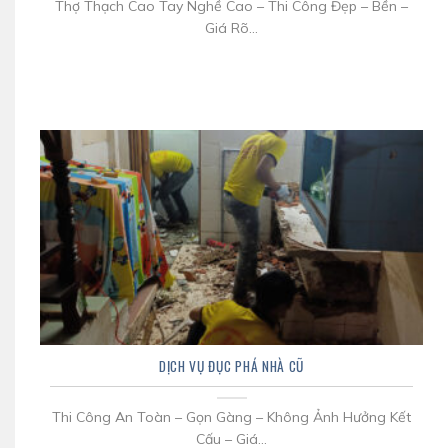
Thợ Thạch Cao Tay Nghề Cao – Thi Công Đẹp – Bền –
Giá Rõ...
DỊCH VỤ ĐỤC PHÁ NHÀ CŨ
Thi Công An Toàn – Gọn Gàng – Không Ảnh Hưởng Kết
Cấu – Giá...