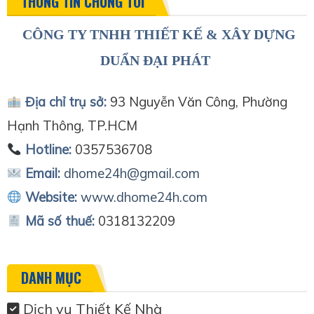
THÔNG TIN CHÚNG TÔI
CÔNG TY TNHH THIẾT KẾ & XÂY DỰNG
DUẨN ĐẠI PHÁT
Địa chỉ trụ sở:
93 Nguyễn Văn Công, Phường
Hạnh Thông, TP.HCM
Hotline:
0357536708
Email:
dhome24h@gmail.com
Website:
www.dhome24h.com
Mã số thuế:
0318132209
DANH MỤC
Dịch vụ Thiết Kế Nhà