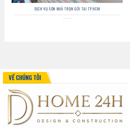
DỊCH VỤ SƠN NHÀ TRỌN GÓI TẠI TP.HCM
VỀ CHÚNG TÔI