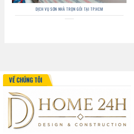
DỊCH VỤ SƠN NHÀ TRỌN GÓI TẠI TP.HCM
VỀ CHÚNG TÔI