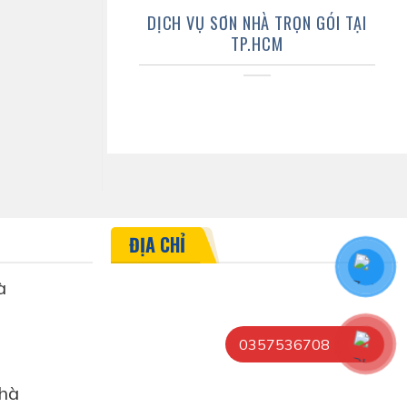
DỊCH VỤ SƠN NHÀ TRỌN GÓI TẠI
TP.HCM
ĐỊA CHỈ
à
0357536708
hà