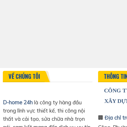
VỀ CHÚNG TÔI
THÔNG TI
CÔNG T
XÂY DỰ
D-home 24h
là công ty hàng đầu
trong lĩnh vực thiết kế, thi công nội
🏢
Địa chỉ tr
thất và cải tạo, sửa chữa nhà trọn