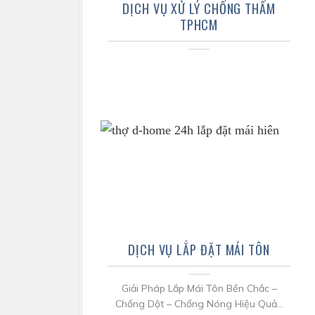
DỊCH VỤ XỬ LÝ CHỐNG THẤM
TPHCM
DỊCH VỤ LẮP ĐẶT MÁI TÔN
Giải Pháp Lắp Mái Tôn Bền Chắc –
Chống Dột – Chống Nóng Hiệu Quả...