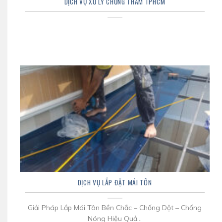
DỊCH VỤ XỬ LÝ CHỐNG THẤM TPHCM
DỊCH VỤ LẮP ĐẶT MÁI TÔN
Giải Pháp Lắp Mái Tôn Bền Chắc – Chống Dột – Chống
Nóng Hiệu Quả...