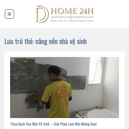
Chuyển
đến
nội
dung
Lưu trữ thẻ:
nâng nền nhà vệ sinh
Thay Gạch Sàn Nhà Vệ Sinh – Giải Pháp Làm Mới Không Gian