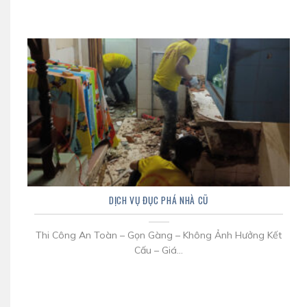
DỊCH VỤ ĐỤC PHÁ NHÀ CŨ
Thi Công An Toàn – Gọn Gàng – Không Ảnh Hưởng Kết
Cấu – Giá...