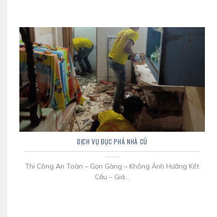
DỊCH VỤ ĐỤC PHÁ NHÀ CŨ
Thi Công An Toàn – Gọn Gàng – Không Ảnh Hưởng Kết
Cấu – Giá...