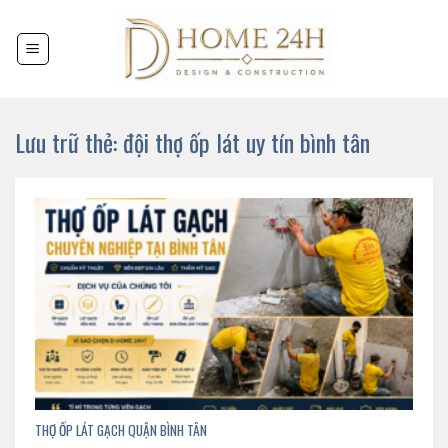
Chuyển
đến
nội
dung
Lưu trữ thẻ:
đội thợ ốp lát uy tín bình tân
THỢ ỐP LÁT GẠCH QUẬN BÌNH TÂN