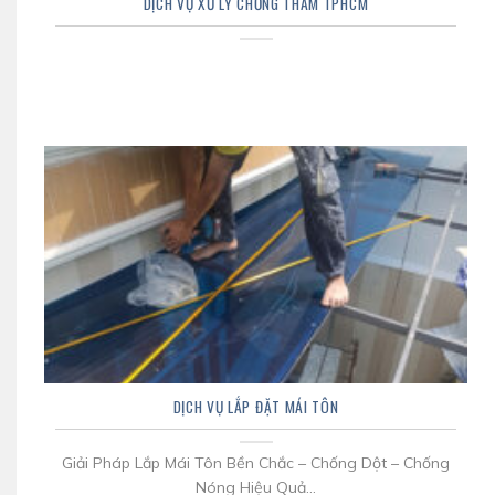
DỊCH VỤ XỬ LÝ CHỐNG THẤM TPHCM
DỊCH VỤ LẮP ĐẶT MÁI TÔN
Giải Pháp Lắp Mái Tôn Bền Chắc – Chống Dột – Chống
Nóng Hiệu Quả...