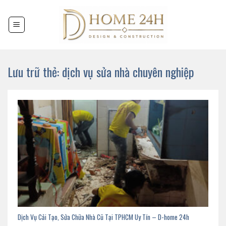
Chuyển
đến
nội
dung
Lưu trữ thẻ:
dịch vụ sửa nhà chuyên nghiệp
Dịch Vụ Cải Tạo, Sửa Chữa Nhà Cũ Tại TPHCM Uy Tín – D-home 24h