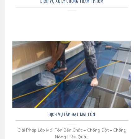
DỊCH VỤ XỬ LÝ CHỐNG THẤM TPHCM
DỊCH VỤ LẮP ĐẶT MÁI TÔN
Giải Pháp Lắp Mái Tôn Bền Chắc – Chống Dột – Chống
Nóng Hiệu Quả...