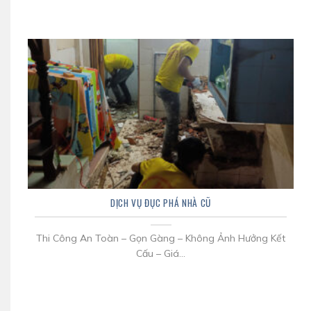
DỊCH VỤ ĐỤC PHÁ NHÀ CŨ
Thi Công An Toàn – Gọn Gàng – Không Ảnh Hưởng Kết
Cấu – Giá...