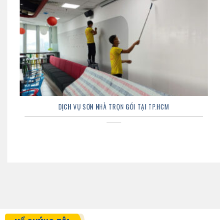
DỊCH VỤ SƠN NHÀ TRỌN GÓI TẠI TP.HCM