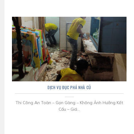
DỊCH VỤ ĐỤC PHÁ NHÀ CŨ
Thi Công An Toàn – Gọn Gàng – Không Ảnh Hưởng Kết
Cấu – Giá...