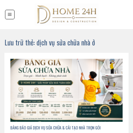
Chuyển
đến
nội
dung
Lưu trữ thẻ:
dịch vụ sửa chữa nhà ở
BẢNG BÁO GIÁ DỊCH VỤ SỬA CHỮA & CẢI TẠO NHÀ TRỌN GÓI