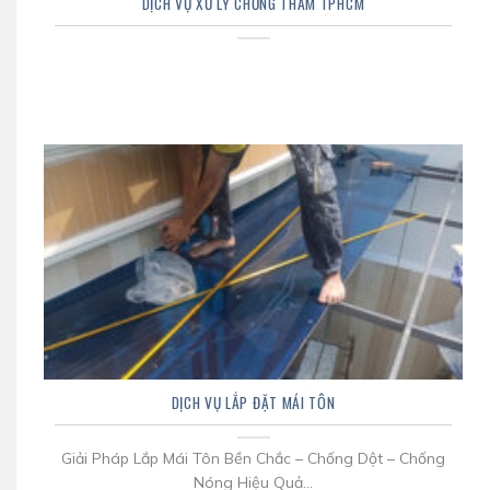
DỊCH VỤ XỬ LÝ CHỐNG THẤM TPHCM
DỊCH VỤ LẮP ĐẶT MÁI TÔN
Giải Pháp Lắp Mái Tôn Bền Chắc – Chống Dột – Chống
Nóng Hiệu Quả...