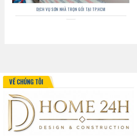
DỊCH VỤ SƠN NHÀ TRỌN GÓI TẠI TP.HCM
VỀ CHÚNG TÔI