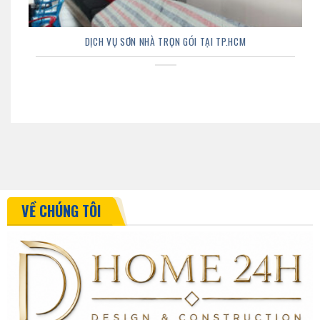
DỊCH VỤ SƠN NHÀ TRỌN GÓI TẠI TP.HCM
VỀ CHÚNG TÔI