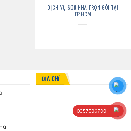
DỊCH VỤ SƠN NHÀ TRỌN GÓI TẠI
TP.HCM
ĐỊA CHỈ
à
0357536708
hà