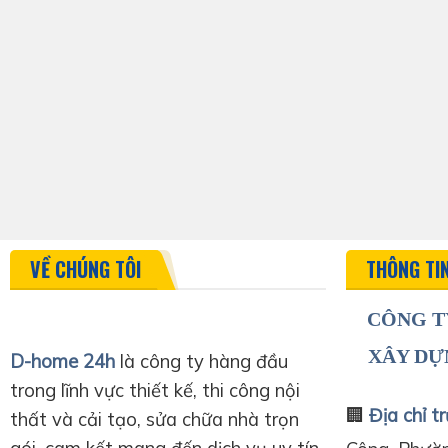
VỀ CHÚNG TÔI
THÔNG TI
CÔNG T
XÂY DỰ
D-home 24h
là công ty hàng đầu
trong lĩnh vực thiết kế, thi công nội
🏢
Địa chỉ tr
thất và cải tạo, sửa chữa nhà trọn