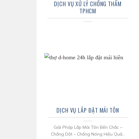
DỊCH VỤ XỬ LÝ CHỐNG THẤM
TPHCM
DỊCH VỤ LẮP ĐẶT MÁI TÔN
Giải Pháp Lắp Mái Tôn Bền Chắc –
Chống Dột – Chống Nóng Hiệu Quả...