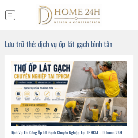
Chuyển
đến
nội
dung
Lưu trữ thẻ:
dịch vụ ốp lát gạch bình tân
Dịch Vụ Thi Công Ốp Lát Gạch Chuyên Nghiệp Tại TP.HCM – D-home 24H