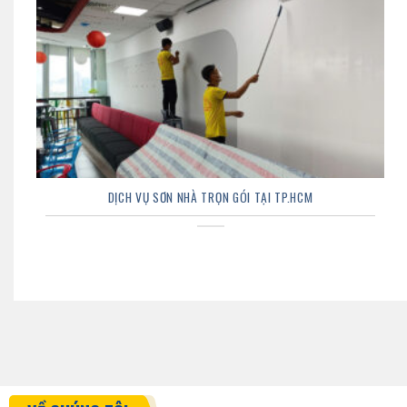
DỊCH VỤ SƠN NHÀ TRỌN GÓI TẠI TP.HCM