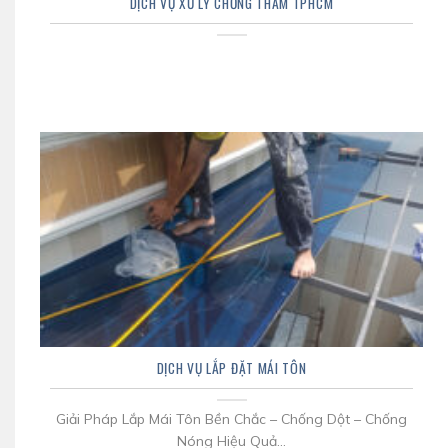
DỊCH VỤ XỬ LÝ CHỐNG THẤM TPHCM
DỊCH VỤ LẮP ĐẶT MÁI TÔN
Giải Pháp Lắp Mái Tôn Bền Chắc – Chống Dột – Chống
Nóng Hiệu Quả...