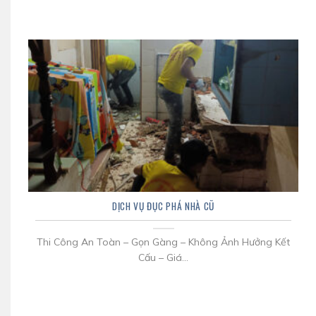
DỊCH VỤ ĐỤC PHÁ NHÀ CŨ
Thi Công An Toàn – Gọn Gàng – Không Ảnh Hưởng Kết
Cấu – Giá...