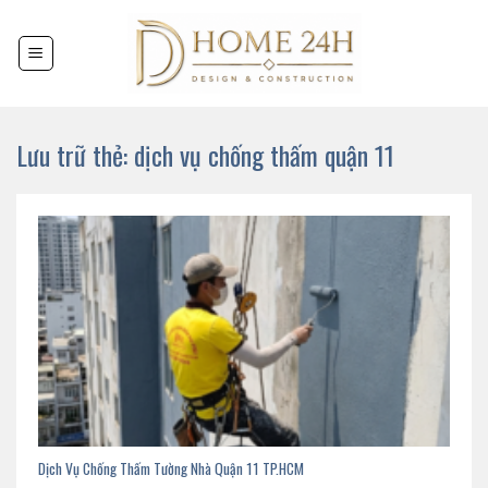
Chuyển
đến
nội
dung
Lưu trữ thẻ:
dịch vụ chống thấm quận 11
Dịch Vụ Chống Thấm Tường Nhà Quận 11 TP.HCM