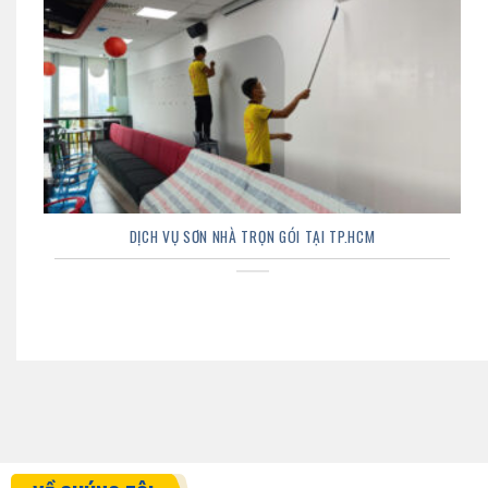
DỊCH VỤ SƠN NHÀ TRỌN GÓI TẠI TP.HCM