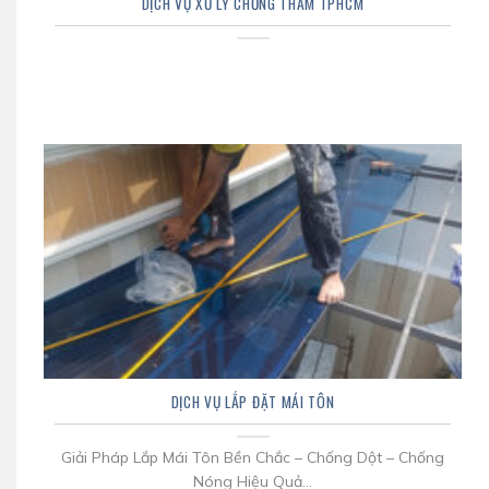
DỊCH VỤ XỬ LÝ CHỐNG THẤM TPHCM
DỊCH VỤ LẮP ĐẶT MÁI TÔN
Giải Pháp Lắp Mái Tôn Bền Chắc – Chống Dột – Chống
Nóng Hiệu Quả...