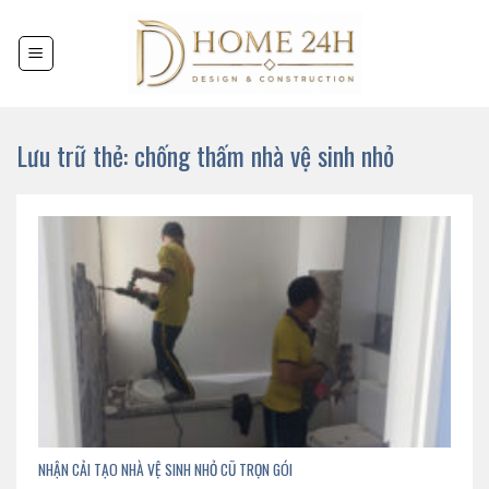
Chuyển
đến
nội
dung
Lưu trữ thẻ:
chống thấm nhà vệ sinh nhỏ
NHẬN CẢI TẠO NHÀ VỆ SINH NHỎ CŨ TRỌN GÓI