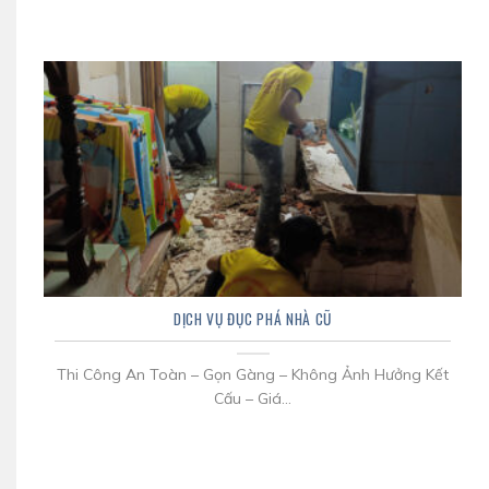
DỊCH VỤ ĐỤC PHÁ NHÀ CŨ
Thi Công An Toàn – Gọn Gàng – Không Ảnh Hưởng Kết
Cấu – Giá...