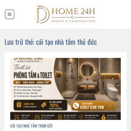
Chuyển
đến
nội
dung
Lưu trữ thẻ:
cải tạo nhà tắm thủ đức
CẢI TẠO NHÀ TẮM TRỌN GÓI