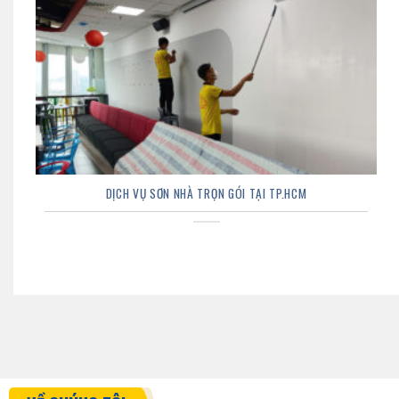
DỊCH VỤ SƠN NHÀ TRỌN GÓI TẠI TP.HCM