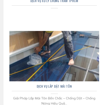
DỊCH VỤ XỬ LÝ CHỐNG THẤM TPHCM
DỊCH VỤ LẮP ĐẶT MÁI TÔN
Giải Pháp Lắp Mái Tôn Bền Chắc – Chống Dột – Chống
Nóng Hiệu Quả...