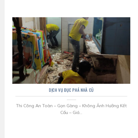
DỊCH VỤ ĐỤC PHÁ NHÀ CŨ
Thi Công An Toàn – Gọn Gàng – Không Ảnh Hưởng Kết
Cấu – Giá...