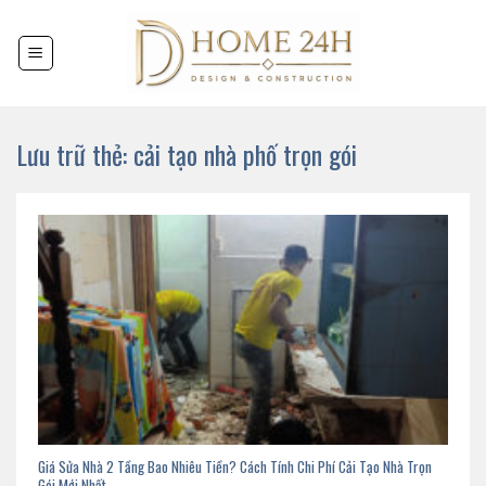
Chuyển
đến
nội
dung
Lưu trữ thẻ:
cải tạo nhà phố trọn gói
Giá Sửa Nhà 2 Tầng Bao Nhiêu Tiền? Cách Tính Chi Phí Cải Tạo Nhà Trọn
Gói Mới Nhất