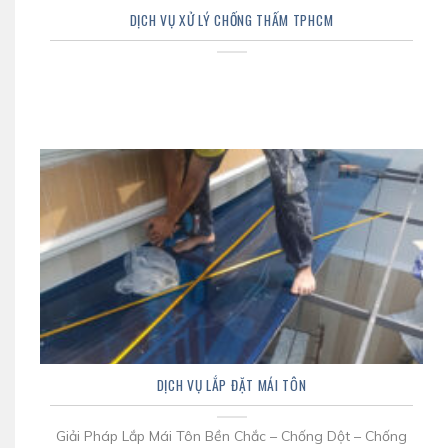
DỊCH VỤ XỬ LÝ CHỐNG THẤM TPHCM
DỊCH VỤ LẮP ĐẶT MÁI TÔN
Giải Pháp Lắp Mái Tôn Bền Chắc – Chống Dột – Chống