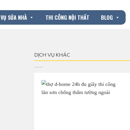
 VỤ SỬA NHÀ
THI CÔNG NỘI THẤT
BLOG
DỊCH VỤ KHÁC