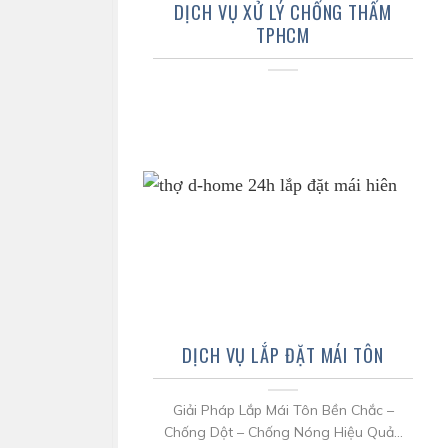
DỊCH VỤ XỬ LÝ CHỐNG THẤM
TPHCM
DỊCH VỤ LẮP ĐẶT MÁI TÔN
Giải Pháp Lắp Mái Tôn Bền Chắc –
Chống Dột – Chống Nóng Hiệu Quả...