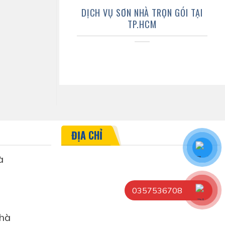
DỊCH VỤ SƠN NHÀ TRỌN GÓI TẠI
TP.HCM
ĐỊA CHỈ
à
0357536708
hà