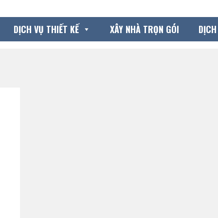
DỊCH VỤ THIẾT KẾ
XÂY NHÀ TRỌN GÓI
DỊCH