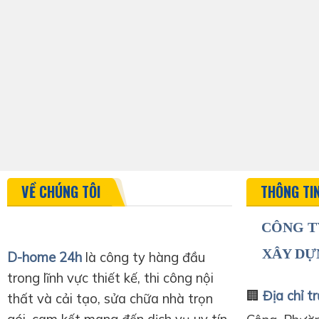
VỀ CHÚNG TÔI
THÔNG TI
CÔNG T
XÂY DỰ
D-home 24h
là công ty hàng đầu
trong lĩnh vực thiết kế, thi công nội
🏢
Địa chỉ tr
thất và cải tạo, sửa chữa nhà trọn