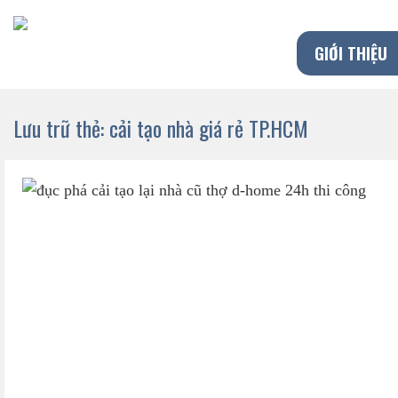
Chuyển
đến
GIỚI THIỆU
nội
dung
Lưu trữ thẻ:
cải tạo nhà giá rẻ TP.HCM