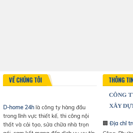
VỀ CHÚNG TÔI
THÔNG TI
CÔNG T
XÂY DỰ
D-home 24h
là công ty hàng đầu
trong lĩnh vực thiết kế, thi công nội
🏢
Địa chỉ tr
thất và cải tạo, sửa chữa nhà trọn