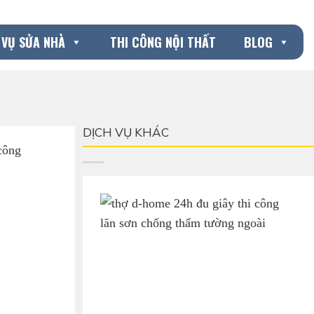
 VỤ SỬA NHÀ
THI CÔNG NỘI THẤT
BLOG
DỊCH VỤ KHÁC