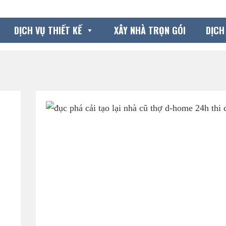
DỊCH VỤ THIẾT KẾ
XÂY NHÀ TRỌN GÓI
DỊCH