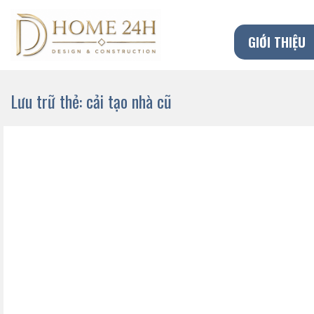
Chuyển
đến
GIỚI THIỆU
nội
dung
Lưu trữ thẻ:
cải tạo nhà cũ