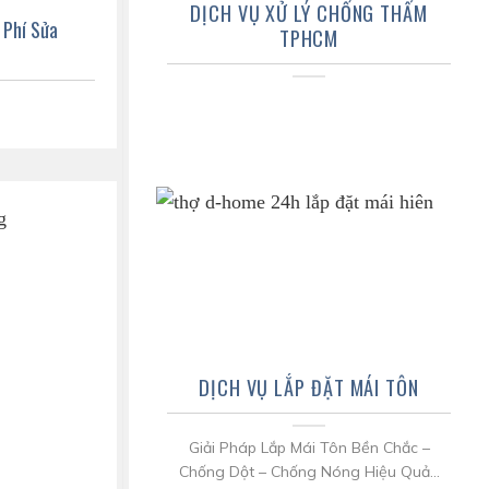
DỊCH VỤ XỬ LÝ CHỐNG THẤM
 Phí Sửa
TPHCM
DỊCH VỤ LẮP ĐẶT MÁI TÔN
Giải Pháp Lắp Mái Tôn Bền Chắc –
Chống Dột – Chống Nóng Hiệu Quả...