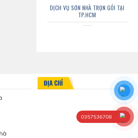
DỊCH VỤ SƠN NHÀ TRỌN GÓI TẠI
TP.HCM
ĐỊA CHỈ
à
0357536708
hà