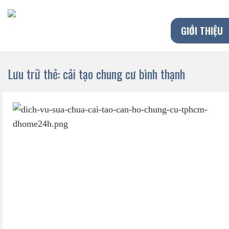
Chuyển
đến
GIỚI THIỆU
nội
dung
Lưu trữ thẻ:
cải tạo chung cư bình thạnh