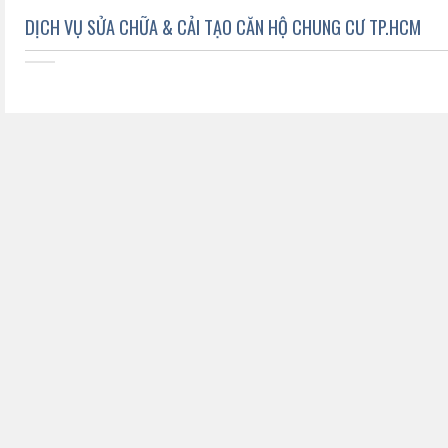
DỊCH VỤ SỬA CHỮA & CẢI TẠO CĂN HỘ CHUNG CƯ TP.HCM