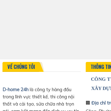
VỀ CHÚNG TÔI
THÔNG TI
CÔNG T
XÂY DỰ
D-home 24h
là công ty hàng đầu
trong lĩnh vực thiết kế, thi công nội
🏢
Địa chỉ tr
thất và cải tạo, sửa chữa nhà trọn