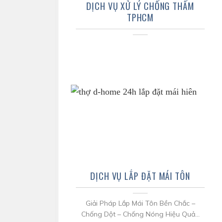
DỊCH VỤ XỬ LÝ CHỐNG THẤM
TPHCM
DỊCH VỤ LẮP ĐẶT MÁI TÔN
Giải Pháp Lắp Mái Tôn Bền Chắc –
Chống Dột – Chống Nóng Hiệu Quả...