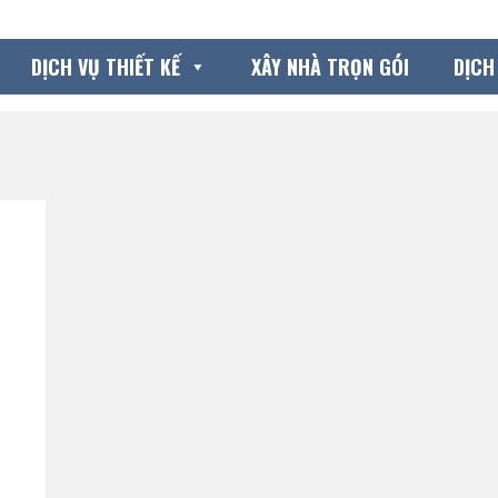
DỊCH VỤ THIẾT KẾ
XÂY NHÀ TRỌN GÓI
DỊCH