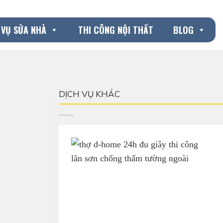
 VỤ SỬA NHÀ
THI CÔNG NỘI THẤT
BLOG
DỊCH VỤ KHÁC