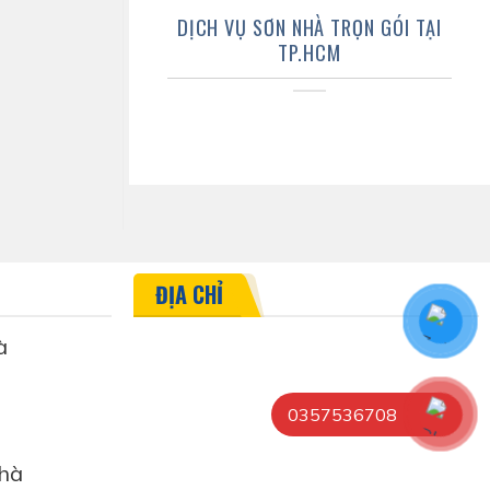
DỊCH VỤ SƠN NHÀ TRỌN GÓI TẠI
TP.HCM
ĐỊA CHỈ
à
0357536708
hà