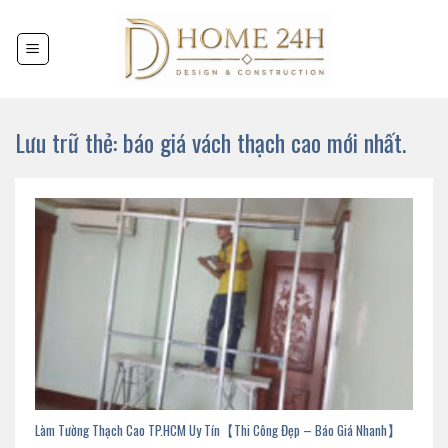
Chuyển
đến
nội
dung
Lưu trữ thẻ:
báo giá vách thạch cao mới nhất.
Làm Tường Thạch Cao TP.HCM Uy Tín【Thi Công Đẹp – Báo Giá Nhanh】