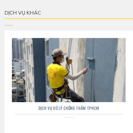
DỊCH VỤ KHÁC
DỊCH VỤ XỬ LÝ CHỐNG THẤM TPHCM