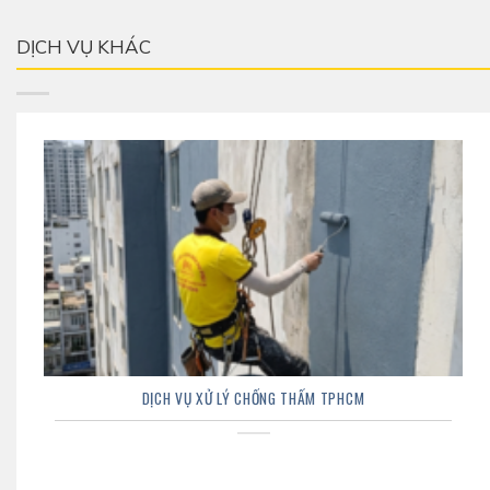
DỊCH VỤ KHÁC
DỊCH VỤ XỬ LÝ CHỐNG THẤM TPHCM