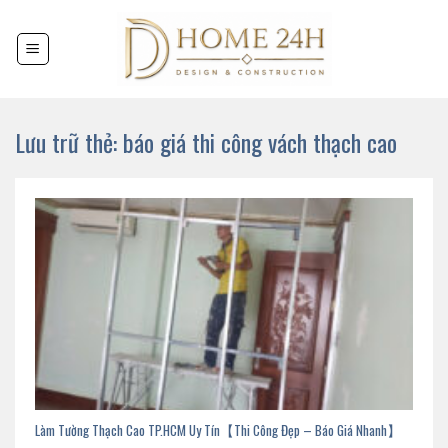
Chuyển
đến
nội
dung
Lưu trữ thẻ:
báo giá thi công vách thạch cao
Làm Tường Thạch Cao TP.HCM Uy Tín【Thi Công Đẹp – Báo Giá Nhanh】