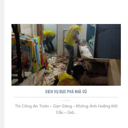
DỊCH VỤ ĐỤC PHÁ NHÀ CŨ
Thi Công An Toàn – Gọn Gàng – Không Ảnh Hưởng Kết
Cấu – Giá...