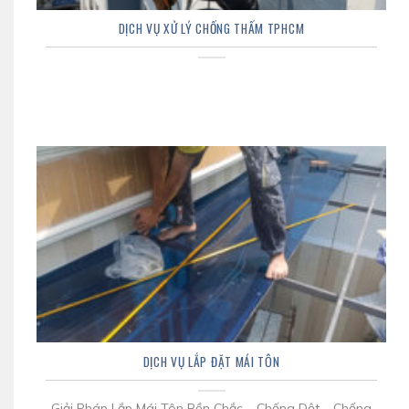
DỊCH VỤ XỬ LÝ CHỐNG THẤM TPHCM
DỊCH VỤ LẮP ĐẶT MÁI TÔN
Giải Pháp Lắp Mái Tôn Bền Chắc – Chống Dột – Chống