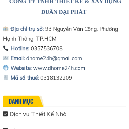
CÔNG TY TNHH THIẾT KẾ & XÂY DỰNG
DUẨN ĐẠI PHÁT
Địa chỉ trụ sở:
93 Nguyễn Văn Công, Phường
Hạnh Thông, TP.HCM
Hotline:
0357536708
Email:
dhome24h@gmail.com
Website:
www.dhome24h.com
Mã số thuế:
0318132209
DANH MỤC
Dịch vụ Thiết Kế Nhà