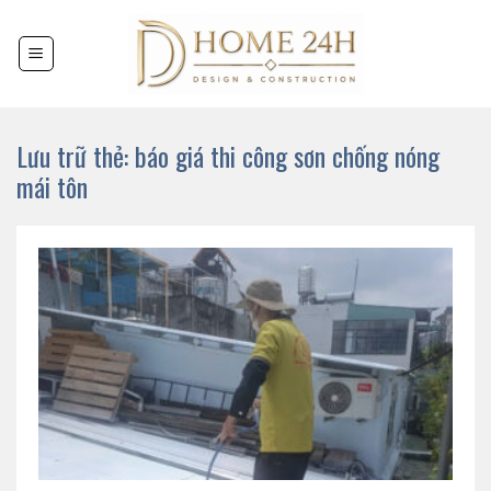
Chuyển
đến
nội
dung
Lưu trữ thẻ:
báo giá thi công sơn chống nóng
mái tôn