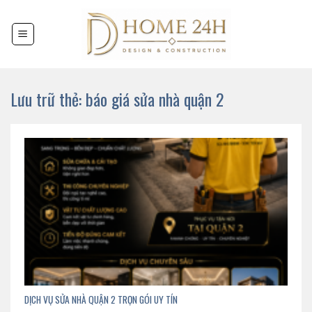
Chuyển
đến
nội
dung
Lưu trữ thẻ:
báo giá sửa nhà quận 2
DỊCH VỤ SỬA NHÀ QUẬN 2 TRỌN GÓI UY TÍN