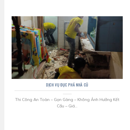
DỊCH VỤ ĐỤC PHÁ NHÀ CŨ
Thi Công An Toàn – Gọn Gàng – Không Ảnh Hưởng Kết
Cấu – Giá...