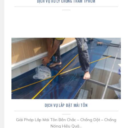
DỊCH VỤ XỬ LÝ CHỐNG THẤM TPHCM
DỊCH VỤ LẮP ĐẶT MÁI TÔN
Giải Pháp Lắp Mái Tôn Bền Chắc – Chống Dột – Chống
Nóng Hiệu Quả...