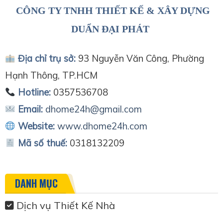
CÔNG TY TNHH THIẾT KẾ & XÂY DỰNG
DUẨN ĐẠI PHÁT
Địa chỉ trụ sở:
93 Nguyễn Văn Công, Phường
Hạnh Thông, TP.HCM
Hotline:
0357536708
Email:
dhome24h@gmail.com
Website:
www.dhome24h.com
Mã số thuế:
0318132209
DANH MỤC
Dịch vụ Thiết Kế Nhà