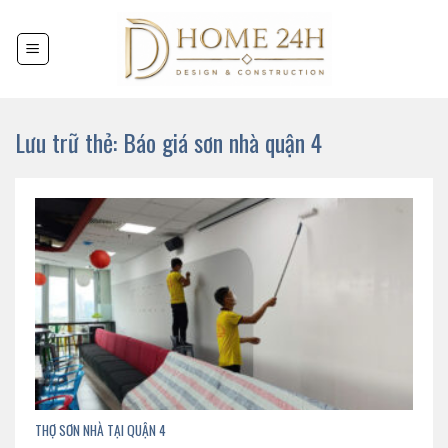
Chuyển
đến
nội
dung
Lưu trữ thẻ:
Báo giá sơn nhà quận 4
THỢ SƠN NHÀ TẠI QUẬN 4