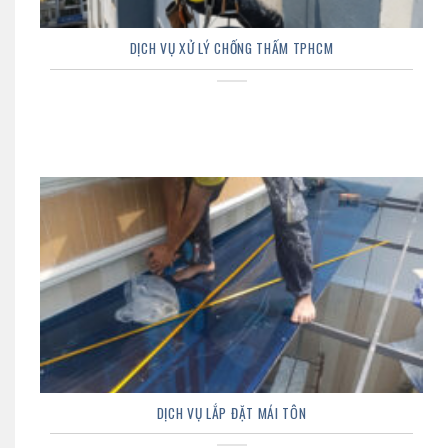
DỊCH VỤ XỬ LÝ CHỐNG THẤM TPHCM
DỊCH VỤ LẮP ĐẶT MÁI TÔN