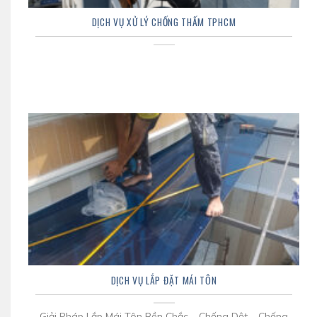
DỊCH VỤ XỬ LÝ CHỐNG THẤM TPHCM
DỊCH VỤ LẮP ĐẶT MÁI TÔN
Giải Pháp Lắp Mái Tôn Bền Chắc – Chống Dột – Chống