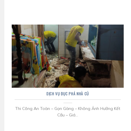
DỊCH VỤ ĐỤC PHÁ NHÀ CŨ
Thi Công An Toàn – Gọn Gàng – Không Ảnh Hưởng Kết
Cấu – Giá...