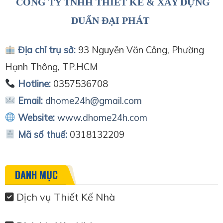
CÔNG TY TNHH THIẾT KẾ & XÂY DỰNG
DUẨN ĐẠI PHÁT
Địa chỉ trụ sở:
93 Nguyễn Văn Công, Phường
Hạnh Thông, TP.HCM
Hotline:
0357536708
Email:
dhome24h@gmail.com
Website:
www.dhome24h.com
Mã số thuế:
0318132209
DANH MỤC
Dịch vụ Thiết Kế Nhà