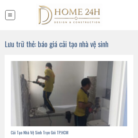
Chuyển
đến
nội
dung
Lưu trữ thẻ:
báo giá cải tạo nhà vệ sinh
Cải Tạo Nhà Vệ Sinh Trọn Gói TP.HCM